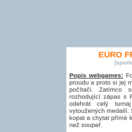
EURO F
(spor
Popis webgames:
Fo
proudu a proto si jej
počítači. Zatímco 
rozhodující zápas s 
odehrát celý turn
vytoužených medailí.
kopat a chytat přímé 
než soupeř.