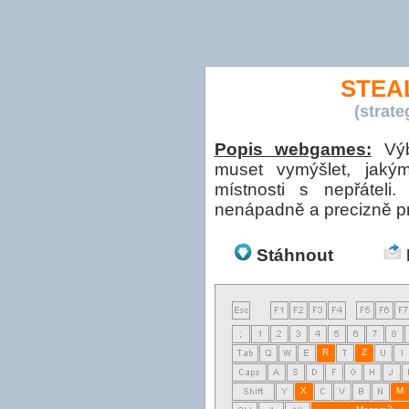
STEA
(strat
Popis webgames:
Výb
muset vymýšlet, jaký
místnosti s nepřáteli
nenápadně a precizně pr
Stáhnout
R
Z
X
M