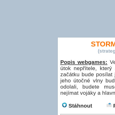
STORM
(strat
Popis webgames:
Ve
útok nepřítele, kter
začátku bude posílat 
jeho útočné vlny budo
odolali, budete mus
nejímat vojáky a hlavn
Stáhnout