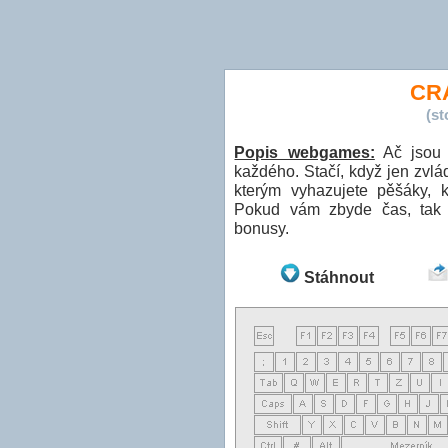
CR
(s
Popis webgames:
Ač jsou 
každého. Stačí, když jen zvl
kterým vyhazujete pěšáky, k
Pokud vám zbyde čas, tak k
bonusy.
Stáhnout