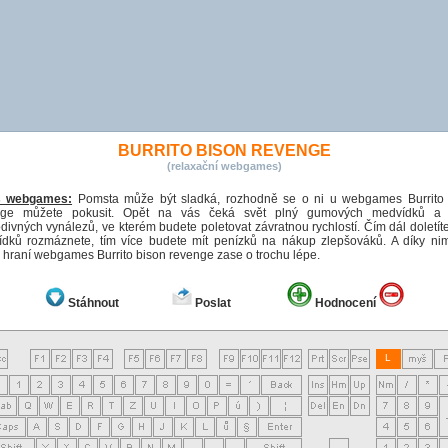
BURRITO BISON REVENGE
(relaxační webgames)
s webgames:
Pomsta může být sladká, rozhodně se o ni u webgames Burrito
nge můžete pokusit. Opět na vás čeká svět plný gumových medvídků a j
divných vynálezů, ve kterém budete poletovat závratnou rychlostí. Čím dál doletíte
dků rozmáznete, tím více budete mít penízků na nákup zlepšováků. A díky n
 hraní webgames Burrito bison revenge zase o trochu lépe.
Stáhnout
Poslat
Hodnocení
L