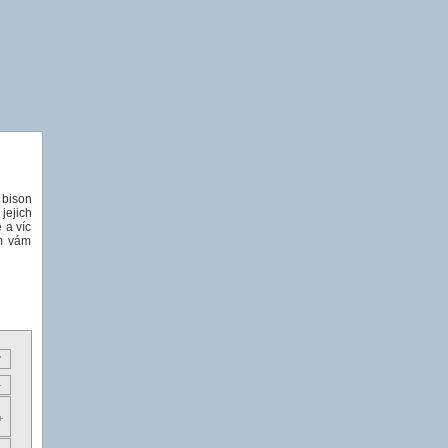
 bison
ejich
 a víc
im vám