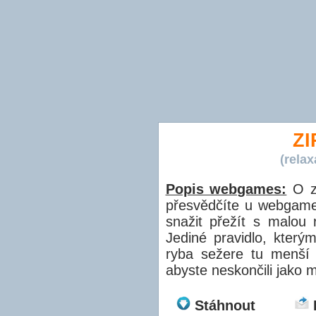
ZI
(rela
Popis webgames:
O zá
přesvědčíte u webgames
snažit přežít s malou 
Jediné pravidlo, kterým
ryba sežere tu menší 
abyste neskončili jako m
Stáhnout