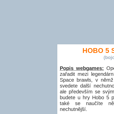
HOBO 5 
(boj
Popis webgames:
Opět
zařadit mezi legendárn
Space brawls, v němž 
svedete další nechutn
ale především se svým
budete u hry Hobo 5 
také se naučíte ně
nechutnější.