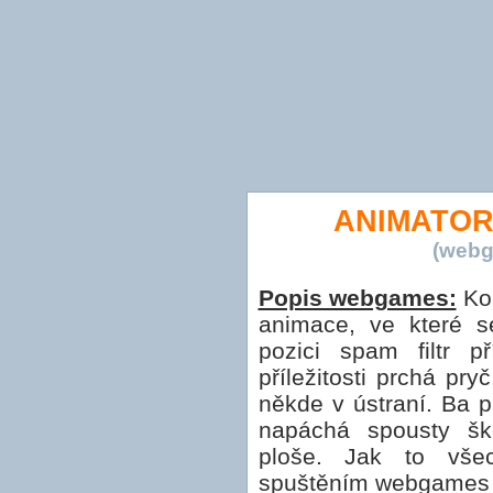
ANIMATOR
(webg
Popis webgames:
Kon
animace, ve které 
pozici spam filtr p
příležitosti prchá pry
někde v ústraní. Ba 
napáchá spousty šk
ploše. Jak to vše
spuštěním webgames A